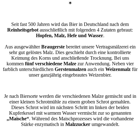
✶
Seit fast 500 Jahren wird das Bier in Deutschland nach dem
Reinheitsgebot
ausschließlich mit folgenden 4 Zutaten gebraut:
Hopfen, Malz, Hefe und Wasser
.
Aus ausgewählter
Braugerste
bereitet unsere Vertragsmälzerei ein
sehr gut gelöstes Malz. Dies geschieht durch eine kontrollierte
Keimung des Korns und anschließende Trocknung. Bei uns
kommen
fünf verschiedene Malze
zur Anwendung. Neben vier
farblich unterschiedlichen
Gerstenmalzen
auch ein
Weizenmalz
für
unser ganzjährig eingebrautes Weizenbier.
Je nach Biersorte werden die verschiedenen Malze gemischt und in
einer kleinen Schrotmühle zu einem groben Schrot gemahlen.
Dieses Schrot wird im nächsten Schritt im linken der beiden
Kupferkessel mit warmem Wasser vermischt zur so genannten
„Maische“
. Während des Maischprozesses wird die vorhandene
Stärke enzymatisch in
Malzzucker
umgewandelt.