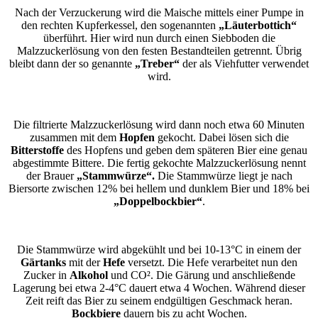
Nach der Verzuckerung wird die Maische mittels einer Pumpe in
den rechten Kupferkessel, den sogenannten
„Läuterbottich“
überführt. Hier wird nun durch einen Siebboden die
Malzzuckerlösung von den festen Bestandteilen getrennt. Übrig
bleibt dann der so genannte
„Treber“
der als Viehfutter verwendet
wird.
Die filtrierte Malzzuckerlösung wird dann noch etwa 60 Minuten
zusammen mit dem
Hopfen
gekocht. Dabei lösen sich die
Bitterstoffe
des Hopfens und geben dem späteren Bier eine genau
abgestimmte Bittere. Die fertig gekochte Malzzuckerlösung nennt
der Brauer
„Stammwürze“.
Die Stammwürze liegt je nach
Biersorte zwischen 12% bei hellem und dunklem Bier und 18% bei
„Doppelbockbier“
.
Die Stammwürze wird abgekühlt und bei 10-13°C in einem der
Gärtanks
mit der
Hefe
versetzt. Die Hefe verarbeitet nun den
Zucker in
Alkohol
und CO². Die Gärung und anschließende
Lagerung bei etwa 2-4°C dauert etwa 4 Wochen. Während dieser
Zeit reift das Bier zu seinem endgültigen Geschmack heran.
Bockbiere
dauern bis zu acht Wochen.