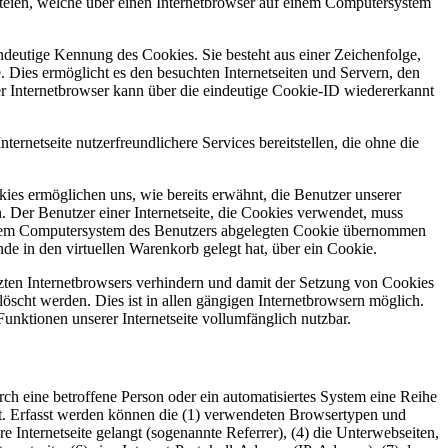
elche über einen Internetbrowser auf einem Computersystem
ndeutige Kennung des Cookies. Sie besteht aus einer Zeichenfolge,
Dies ermöglicht es den besuchten Internetseiten und Servern, den
er Internetbrowser kann über die eindeutige Cookie-ID wiedererkannt
 nutzerfreundlichere Services bereitstellen, die ohne die
ies ermöglichen uns, wie bereits erwähnt, die Benutzer unserer
. Der Benutzer einer Internetseite, die Cookies verwendet, muss
auf dem Computersystem des Benutzers abgelegten Cookie übernommen
de in den virtuellen Warenkorb gelegt hat, über ein Cookie.
utzten Internetbrowsers verhindern und damit der Setzung von Cookies
öscht werden. Dies ist in allen gängigen Internetbrowsern möglich.
unktionen unserer Internetseite vollumfänglich nutzbar.
 betroffene Person oder ein automatisiertes System eine Reihe
t. Erfasst werden können die (1) verwendeten Browsertypen und
 Internetseite gelangt (sogenannte Referrer), (4) die Unterwebseiten,