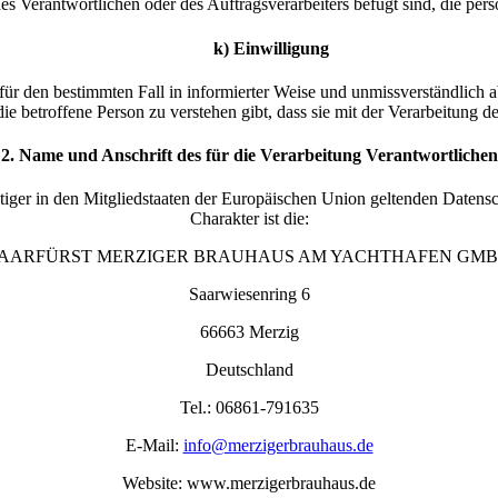
es Verantwortlichen oder des Auftragsverarbeiters befugt sind, die pe
k) Einwilligung
ig für den bestimmten Fall in informierter Weise und unmissverständlic
ie betroffene Person zu verstehen gibt, dass sie mit der Verarbeitung d
2. Name und Anschrift des für die Verarbeitung Verantwortlichen
tiger in den Mitgliedstaaten der Europäischen Union geltenden Datens
Charakter ist die:
AARFÜRST MERZIGER BRAUHAUS AM YACHTHAFEN GM
Saarwiesenring 6
66663 Merzig
Deutschland
Tel.: 06861-791635
E-Mail:
info@merzigerbrauhaus.de
Website: www.merzigerbrauhaus.de