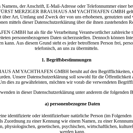
 Namens, der Anschrift, E-Mail-Adresse oder Telefonnummer einer betro
SAARFÜRST MERZIGER BRAUHAUS AM YACHTHAFEN GMBH geltenden la
t über Art, Umfang und Zweck der von uns erhobenen, genutzten und 
onen mittels dieser Datenschutzerklärung über die ihnen zustehenden Re
 als für die Verarbeitung Verantwortlicher zahlreiche techni
rbeiteten personenbezogenen Daten sicherzustellen. Dennoch können Inte
den kann. Aus diesem Grund steht es jeder betroffenen Person frei, per
telefonisch, an uns zu übermitteln.
1. Begriffsbestimmungen
AM YACHTHAFEN GMBH beruht auf den Begrifflichkeiten, die dur
n. Unsere Datenschutzerklärung soll sowohl für die Öffentlichkeit al
 Um dies zu gewährleisten, möchten wir vorab die verwendeten Begriffli
rwenden in dieser Datenschutzerklärung unter anderem die folgenden Be
a) personenbezogene Daten
ne identifizierte oder identifizierbare natürliche Person (im Folgenden 
ittels Zuordnung zu einer Kennung wie einem Namen, zu einer Kennnum
ysiologischen, genetischen, psychischen, wirtschaftlichen, kulturellen 
werden kann.