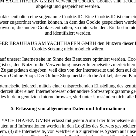
CHTHAFEN GMBH verwenden Cookies. Cookies sind Textdateien, w
abgelegt und gespeichert werden.
okies enthalten eine sogenannte Cookie-ID. Eine Cookie-ID ist eine ei
owser zugeordnet werden können, in dem das Cookie gespeichert wurde. 
rowsern, die andere Cookies enthalten, zu unterscheiden. Ein bestimmt
und identifiziert werden.
R BRAUHAUS AM YACHTHAFEN GMBH den Nutzern dieser Internetseite
Cookie-Setzung nicht möglich wären.
uf unserer Internetseite im Sinne des Benutzers optimiert werden. Cook
st es, den Nutzern die Verwendung unserer Internetseite zu erleichtern
eine Zugangsdaten eingeben, weil dies von der Internetseite und dem 
es im Online-Shop. Der Online-Shop merkt sich die Artikel, die ein Kun
ernetseite jederzeit mittels einer entsprechenden Einstellung des gen
ederzeit über einen Internetbrowser oder andere Softwareprogramme gel
ies in dem genutzten Internetbrowser, sind unter Umständen nicht alle F
5. Erfassung von allgemeinen Daten und Informationen
FEN GMBH erfasst mit jedem Aufruf der Internetseite durch eine
aten und Informationen werden in den Logfiles des Servers gespeicher
, (3) die Internetseite, von welcher ein zugreifendes System auf unsere